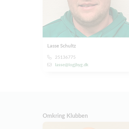
Lasse Schultz
25136775
lasse@logjbyg.dk
Omkring Klubben