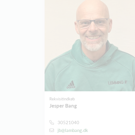
Rekvisitindkøb
Jesper Bang
30521040
jb@lambang.dk