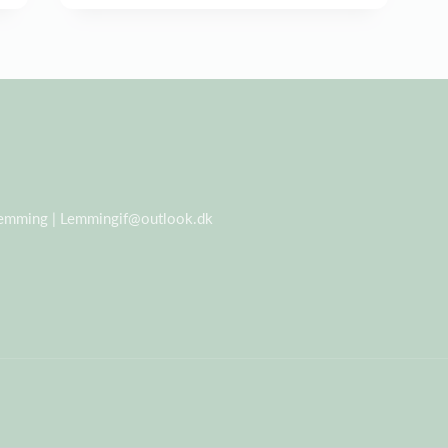
Lemming |
Lemmingif@outlook.dk