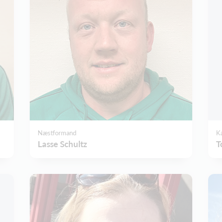
Næstformand
K
Lasse Schultz
T