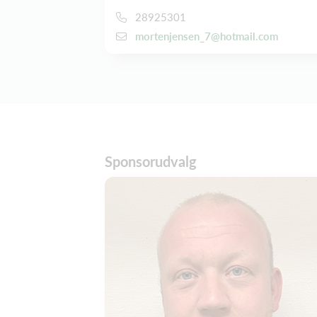
28925301
mortenjensen_7@hotmail.com
Sponsorudvalg