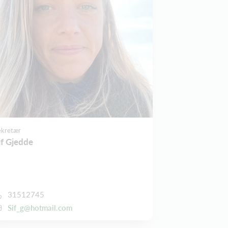
ekretær
if Gjedde
31512745
Sif_g@hotmail.com