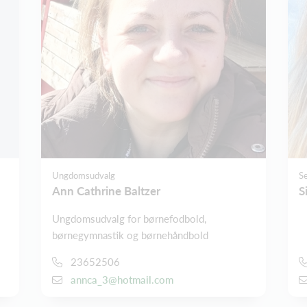
Ungdomsudvalg
S
Ann Cathrine Baltzer
S
Ungdomsudvalg for børnefodbold,
børnegymnastik og børnehåndbold
23652506
annca_3@hotmail.com