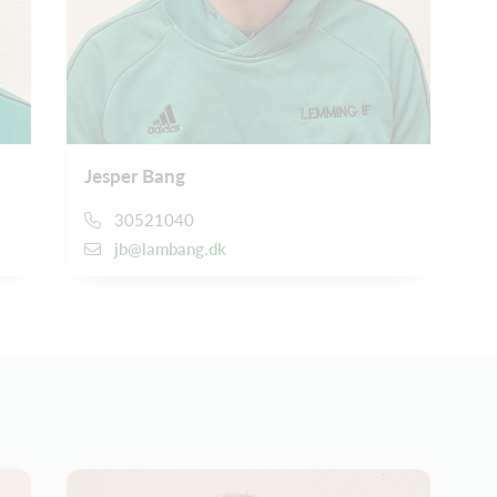
Jesper Bang
30521040
jb@lambang.dk