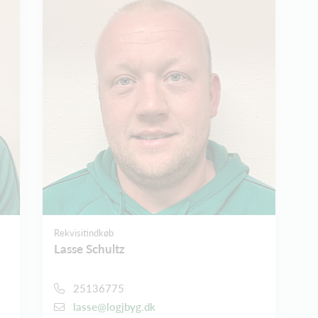
Rekvisitindkøb
Lasse Schultz
25136775
lasse@logjbyg.dk