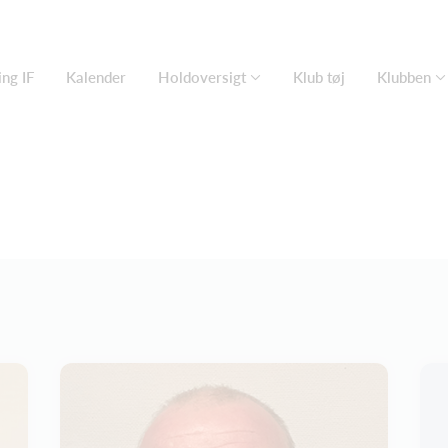
ng IF
Kalender
Holdoversigt
Klub tøj
Klubben