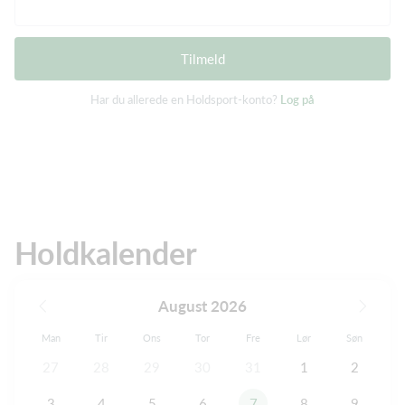
Tilmeld
Har du allerede en Holdsport-konto?
Log på
Holdkalender
August 2026
Man
Tir
Ons
Tor
Fre
Lør
Søn
27
28
29
30
31
1
2
3
4
5
6
7
8
9