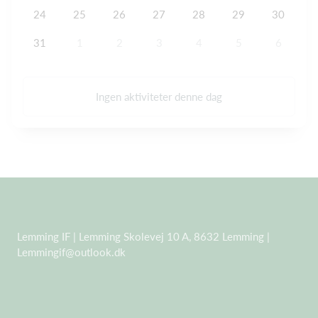
24
25
26
27
28
29
30
31
1
2
3
4
5
6
Ingen aktiviteter denne dag
Lemming IF | Lemming Skolevej 10 A, 8632 Lemming |
Lemmingif@outlook.dk